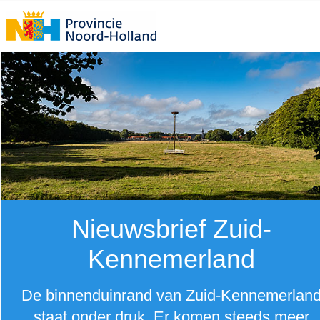
Nieuwsbrief Zuid-
Kennemerland
De binnenduinrand van Zuid-Kennemerlan
staat onder druk. Er komen steeds meer