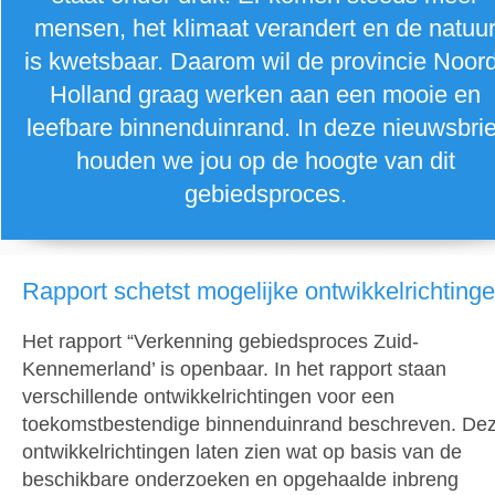
mensen, het klimaat verandert en de natuu
is kwetsbaar. Daarom wil de provincie Noor
Holland graag werken aan een mooie en
leefbare binnenduinrand. In deze nieuwsbrie
houden we jou op de hoogte van dit
gebiedsproces.
Rapport schetst mogelijke ontwikkelrichting
Het rapport “Verkenning gebiedsproces Zuid-
Kennemerland’ is openbaar. In het rapport staan
verschillende ontwikkelrichtingen voor een
toekomstbestendige binnenduinrand beschreven. De
ontwikkelrichtingen laten zien wat op basis van de
beschikbare onderzoeken en opgehaalde inbreng